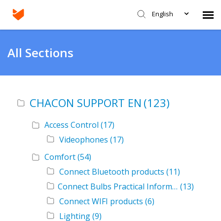
English
Agent Portal
All Sections
Submit Ticket
CHACON SUPPORT EN
(123)
Knowledge Base
Access Control
(17)
Login
Videophones
(17)
Comfort
(54)
Connect Bluetooth products
(11)
Connect Bulbs Practical Informations
(13)
Connect WIFI products
(6)
Lighting
(9)