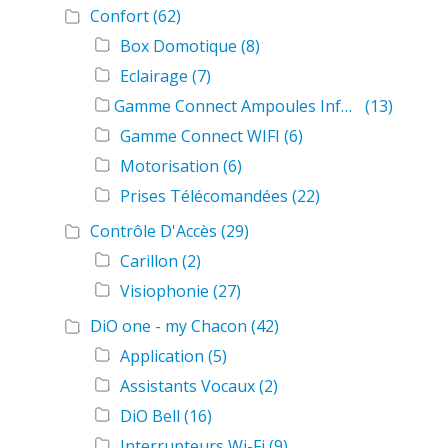
Confort
(62)
Box Domotique
(8)
Eclairage
(7)
Gamme Connect Ampoules Infos Pratiques
(13)
Gamme Connect WIFI
(6)
Motorisation
(6)
Prises Télécomandées
(22)
Contrôle D'Accès
(29)
Carillon
(2)
Visiophonie
(27)
DiO one - my Chacon
(42)
Application
(5)
Assistants Vocaux
(2)
DiO Bell
(16)
Interrupteurs Wi-Fi
(9)