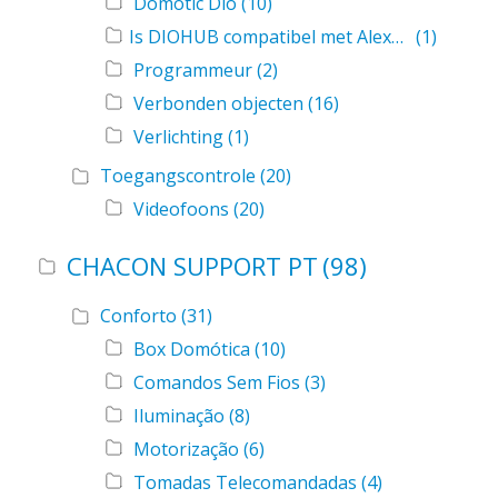
Domotic Dio
(10)
Is DIOHUB compatibel met Alexa Amazon
(1)
Programmeur
(2)
Verbonden objecten
(16)
Verlichting
(1)
Toegangscontrole
(20)
Videofoons
(20)
CHACON SUPPORT PT
(98)
Conforto
(31)
Box Domótica
(10)
Comandos Sem Fios
(3)
Iluminação
(8)
Motorização
(6)
Tomadas Telecomandadas
(4)