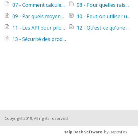
07 - Comment calculer le nombre d'ampoules nécessaires par m² ?
08 - Pour quelles raisons choisir une ampoule AwoX couleur plutôt qu'une ampoule AwoX blanche ?
09 - Par quels moyens peut-on contrôler les SmartLIGHT et SmartLIGHT Mesh ?
10 - Peut-on utiliser un variateur avec les SmartLIGHT et SmartLIGHT Mesh ?
11 - Les API pour piloter les lampes connectées AwoX sont-elles disponibles ?
12 - Qu’est-ce qu’une ampoule connectée SmartLIGHT Mesh apporte en plus ?
13 - Sécurité des produits Wi-Fi
Copyright 2019, All rights reserved
Help Desk Software
by HappyFox