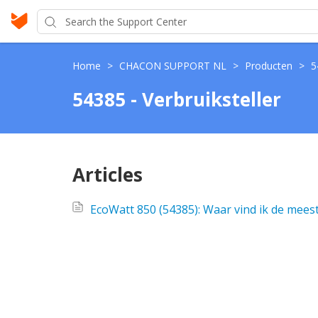
Home
>
CHACON SUPPORT NL
>
Producten
>
5
54385 - Verbruiksteller
Articles