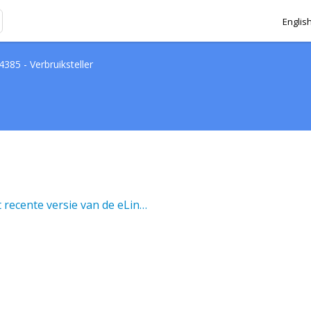
Englis
4385 - Verbruiksteller
EcoWatt 850 (54385): Waar vind ik de meest recente versie van de eLink-software?