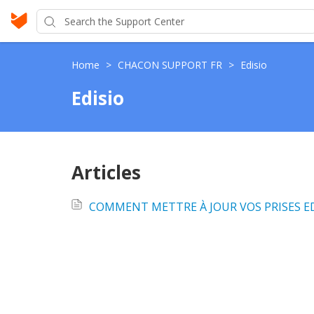
Home
>
CHACON SUPPORT FR
>
Edisio
Edisio
Articles
COMMENT METTRE À JOUR VOS PRISES EDI