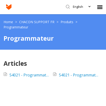
English
Agent Portal
Home
>
CHACON SUPPORT FR
>
Produits
>
Programmateur
Submit Ticket
Programmateur
Knowledge Base
Articles
Login
54021 - Programmateur digital - Mon écran ne s'allume pas.
54021 - Programmateur digital - Vidéo - Comment le programmer?