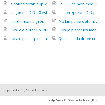
Je souhaiterais dupliquer la télécommande d'origine sur la nouvelle. Comment puis-je faire?
La LED de mon module luminaire s'éteint après 5 sec, est-ce normal ?
La gamme DiO 1.0 est-elle compatible avec la gamme DiO 2.0 ?
Les récepteurs DiO peuvent-ils fonctionner en 24V ?
Lla commande groupé de ma télécommande ne fonctionne pas, comment puis je remédier à ce problème merci d d'avance
Ma lampe ne s'éteint pas complètement lorsqu'elle est branchée sur un micro-module DiO.
Puis-je ajouter un interrupteur sans fil sur une installation va-et-vient filaire existante ?
Puis-je placer les modules récepteur les uns à côté des autres .
Puis-je placer plusieurs récepteurs DiO dans un coffret électrique ?
Quelle est la durée de vie des piles des produits DiO ?
Copyright 2019, All rights reserved
Help Desk Software
by HappyFox