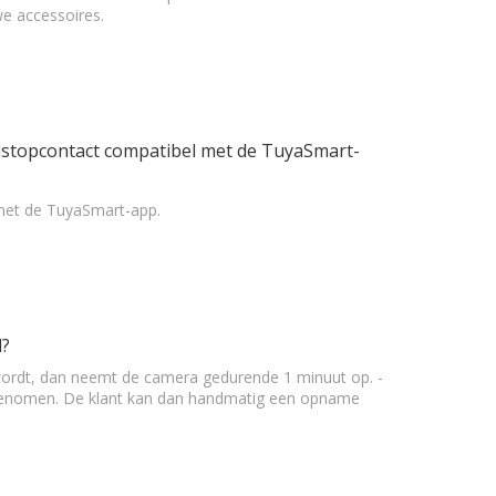
we accessoires.
kelstopcontact compatibel met de TuyaSmart-
 met de TuyaSmart-app.
d?
wordt, dan neemt de camera gedurende 1 minuut op. -
pgenomen. De klant kan dan handmatig een opname