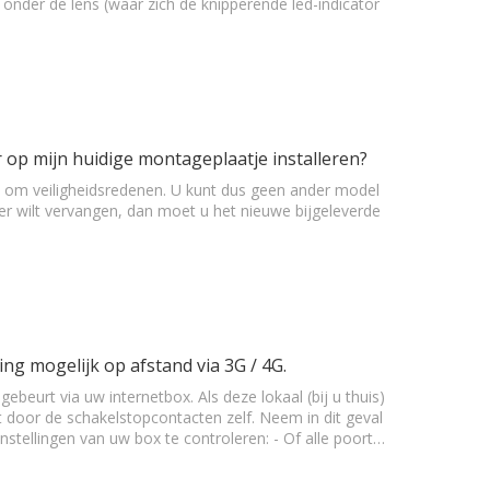
 onder de lens (waar zich de knipperende led-indicator
 op mijn huidige montageplaatje installeren?
is om veiligheidsredenen. U kunt dus geen ander model
r wilt vervangen, dan moet u het nieuwe bijgeleverde
ng mogelijk op afstand via 3G / 4G.
eurt via uw internetbox. Als deze lokaal (bij u thuis)
 door de schakelstopcontacten zelf. Neem in dit geval
stellingen van uw box te controleren: - Of alle poort…