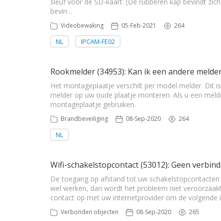
sleuf voor de SD-kaart. (De rubberen kap bevindt zich
bevin…
Videobewaking
05-Feb-2021
264
NL
IPCAM-FE02
Rookmelder (34953): Kan ik een andere melder
Het montageplaatje verschilt per model melder. Dit 
melder op uw oude plaatje monteren. Als u een melde
montageplaatje gebruiken.
Brandbeveiliging
08-Sep-2020
264
NL
Wifi-schakelstopcontact (53012): Geen verbindi
De toegang op afstand tot uw schakelstopcontacten geb
wel werken, dan wordt het probleem niet veroorzaakt
contact op met uw internetprovider om de volgende in
Verbonden objecten
08-Sep-2020
265