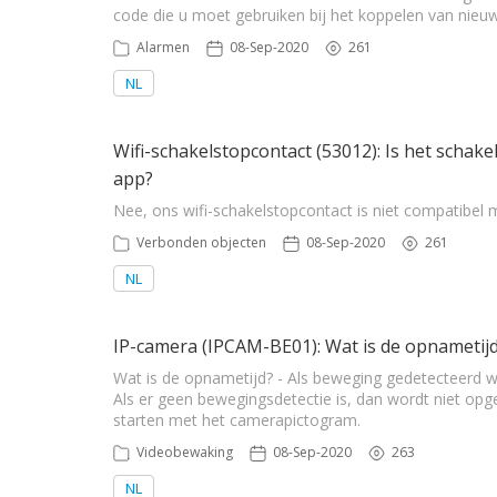
code die u moet gebruiken bij het koppelen van nieu
Alarmen
08-Sep-2020
261
NL
Wifi-schakelstopcontact (53012): Is het scha
app?
Nee, ons wifi-schakelstopcontact is niet compatibel
Verbonden objecten
08-Sep-2020
261
NL
IP-camera (IPCAM-BE01): Wat is de opnametij
Wat is de opnametijd? - Als beweging gedetecteerd 
Als er geen bewegingsdetectie is, dan wordt niet o
starten met het camerapictogram.
Videobewaking
08-Sep-2020
263
NL