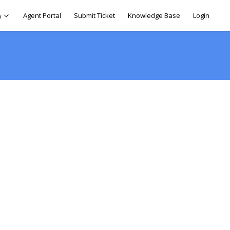
Agent Portal
Submit Ticket
Knowledge Base
Login
h