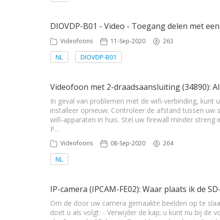
DIOVDP-B01 - Video - Toegang delen met een
Videofoons
11-Sep-2020
263
NL
DIOVDP-B01
Videofoon met 2-draadsaansluiting (34890): Al
In geval van problemen met de wifi-verbinding, kunt
installeer opnieuw. Controleer de afstand tussen uw 
wifi-apparaten in huis. Stel uw firewall minder streng
P…
Videofoons
08-Sep-2020
264
NL
IP-camera (IPCAM-FE02): Waar plaats ik de SD-
Om de door uw camera gemaakte beelden op te slaan
doet u als volgt: - Verwijder de kap; u kunt nu bij 