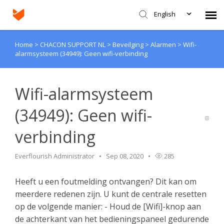
English
Home
>
CHACON SUPPORT NL
>
Beveilging
>
Alarmen
>
Wifi-
Agent Portal
alarmsysteem (34949): Geen wifi-verbinding
Submit Ticket
Wifi-alarmsysteem
Knowledge Base
(34949): Geen wifi-
verbinding
Login
Everflourish Administrator
Sep 08, 2020
285
Heeft u een foutmelding ontvangen? Dit kan om
meerdere redenen zijn. U kunt de centrale resetten
op de volgende manier: - Houd de [Wifi]-knop aan
de achterkant van het bedieningspaneel gedurende