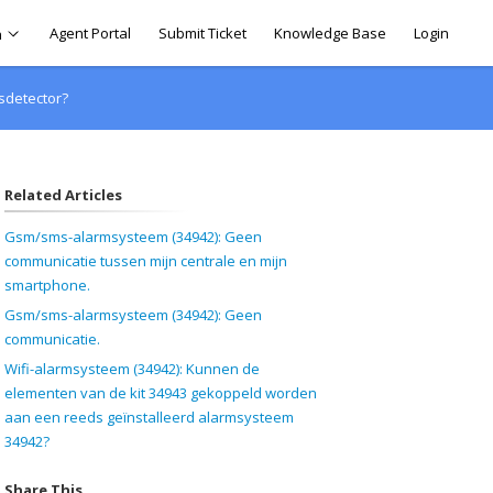
Agent Portal
Submit Ticket
Knowledge Base
Login
h
sdetector?
Related Articles
Gsm/sms-alarmsysteem (34942): Geen
communicatie tussen mijn centrale en mijn
smartphone.
Gsm/sms-alarmsysteem (34942): Geen
communicatie.
Wifi-alarmsysteem (34942): Kunnen de
elementen van de kit 34943 gekoppeld worden
aan een reeds geïnstalleerd alarmsysteem
34942?
Share This