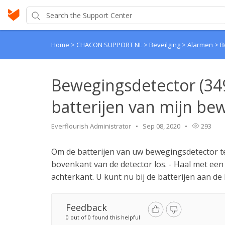
Home
>
CHACON SUPPORT NL
>
Beveilging
>
Alarmen
>
B
Bewegingsdetector (349
batterijen van mijn be
Everflourish Administrator
Sep 08, 2020
293
Om de batterijen van uw bewegingsdetector te
bovenkant van de detector los. - Haal met een
achterkant. U kunt nu bij de batterijen aan d
Feedback
0 out of 0 found this helpful