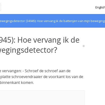
Englis
ewegingsdetector (34945): Hoe vervang ik de batterijen van mijn beweging
45): Hoe vervang ik de
wegingsdetector?
 vervangen: - Schroef de schroef aan de
 platte schroevendraaier de voorkant los van de
e binnenkant komen.