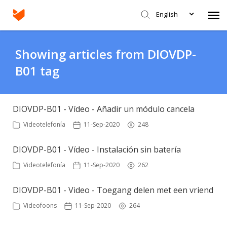
English
Agent Portal
Showing articles from DIOVDP-
B01 tag
Submit Ticket
Knowledge Base
DIOVDP-B01 - Vídeo - Añadir un módulo cancela
Videotelefonía
11-Sep-2020
248
Login
DIOVDP-B01 - Vídeo - Instalación sin batería
Videotelefonía
11-Sep-2020
262
DIOVDP-B01 - Video - Toegang delen met een vriend
Videofoons
11-Sep-2020
264