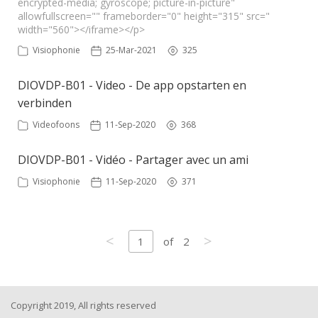
encrypted-media; gyroscope; picture-in-picture"
allowfullscreen="" frameborder="0" height="315" src="
width="560"></iframe></p>
Visiophonie
25-Mar-2021
325
DIOVDP-B01 - Video - De app opstarten en
verbinden
Videofoons
11-Sep-2020
368
DIOVDP-B01 - Vidéo - Partager avec un ami
Visiophonie
11-Sep-2020
371
<
>
1
of
2
Copyright 2019, All rights reserved