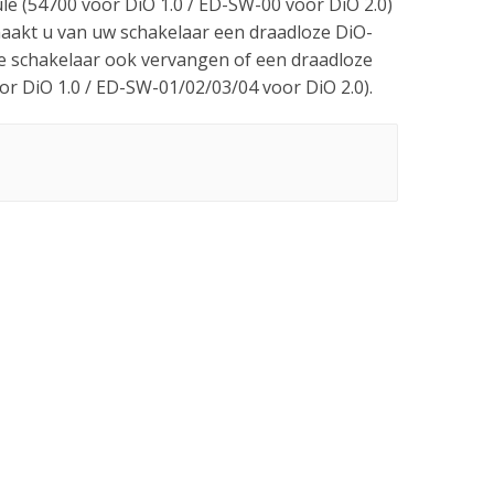
le (54700 voor DiO 1.0 / ED-SW-00 voor DiO 2.0)
maakt u van uw schakelaar een draadloze DiO-
e schakelaar ook vervangen of een draadloze
r DiO 1.0 / ED-SW-01/02/03/04 voor DiO 2.0).