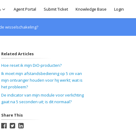
Agent Portal
Submit Ticket
Knowledge Base
Login
h
de wisselschakeling?
Related Articles
Hoe reset ik mijn DiO-producten?
Ik moet mijn afstandsbediening op 5 cm van
mijn ontvanger houden voor hij werkt; wat is
het probleem?
De indicator van mijn module voor verlichting
gaat na 5 seconden uit; is dit normaal?
Share This