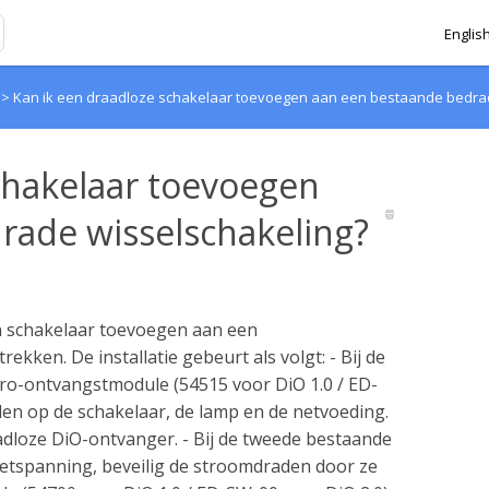
Englis
o
>
Kan ik een draadloze schakelaar toevoegen aan een bestaande bedra
chakelaar toevoegen
rade wisselschakeling?
en schakelaar toevoegen aan een
ekken. De installatie gebeurt als volgt: - Bij de
cro-ontvangstmodule (54515 voor DiO 1.0 / ED-
den op de schakelaar, de lamp en de netvoeding.
dloze DiO-ontvanger. - Bij de tweede bestaande
 netspanning, beveilig de stroomdraden door ze