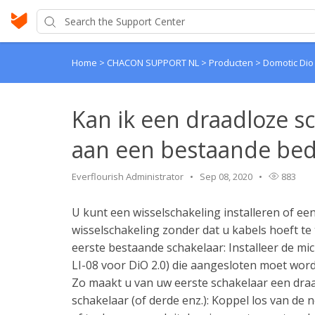
Home
>
CHACON SUPPORT NL
>
Producten
>
Domotic Di
Kan ik een draadloze s
aan een bestaande bed
Everflourish Administrator
Sep 08, 2020
883
U kunt een wisselschakeling installeren of e
wisselschakeling zonder dat u kabels hoeft te tr
eerste bestaande schakelaar: Installeer de mi
LI-08 voor DiO 2.0) die aangesloten moet wor
Zo maakt u van uw eerste schakelaar een draa
schakelaar (of derde enz.): Koppel los van de