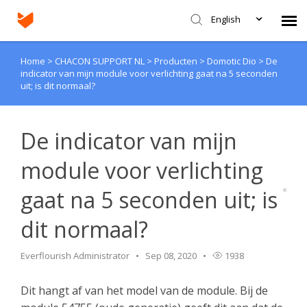
English
Home
>
CHACON SUPPORT NL
>
Producten
>
Domotic Dio
>
De
Agent Portal
indicator van mijn module voor verlichting gaat na 5 seconden
uit; is dit normaal?
Submit Ticket
De indicator van mijn
Knowledge Base
module voor verlichting
Login
gaat na 5 seconden uit; is
dit normaal?
Everflourish Administrator
Sep 08, 2020
1938
Dit hangt af van het model van de module. Bij de