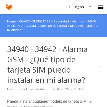
English
Home
>
CHACON SUPPORT ES
>
Seguridad
>
Alarmas
>
34940 -
Agent Portal
34942 - Alarma GSM - ¿Qué tipo de tarjeta SIM puedo instalar en
mi alarma?
Submit Ticket
34940 - 34942 - Alarma
Knowledge Base
GSM - ¿Qué tipo de
Login
tarjeta SIM puedo
instalar en mi alarma?
Everflourish Administrator
Sep 07, 2020
422
Puede instalar cualquier modelo de tarjeta SIM, la