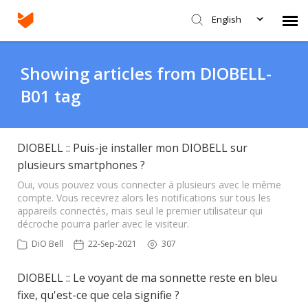
English
Agent Portal
Showing articles from DIOBELL-
B01 tag
Submit Ticket
Knowledge Base
DIOBELL :: Puis-je installer mon DIOBELL sur
plusieurs smartphones ?
Login
Oui, vous pouvez vous connecter à plusieurs avec le même
compte. Vous recevrez alors les notifications sur tous les
appareils connectés, mais seul le premier utilisateur qui
décroche pourra parler avec le visiteur.
DiO Bell
22-Sep-2021
307
DIOBELL :: Le voyant de ma sonnette reste en bleu
fixe, qu'est-ce que cela signifie ?