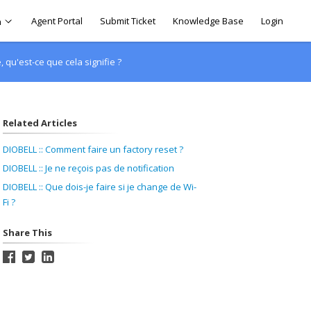
Agent Portal
Submit Ticket
Knowledge Base
Login
h
qu'est-ce que cela signifie ?
Related Articles
DIOBELL :: Comment faire un factory reset ?
DIOBELL :: Je ne reçois pas de notification
DIOBELL :: Que dois-je faire si je change de Wi-
Fi ?
Share This