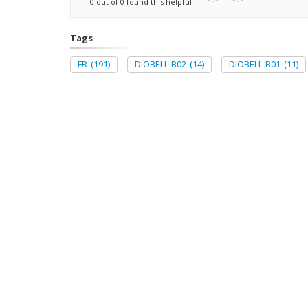
0 out of 0 found this helpful
Tags
FR
(191)
DIOBELL-B02
(14)
DIOBELL-B01
(11)