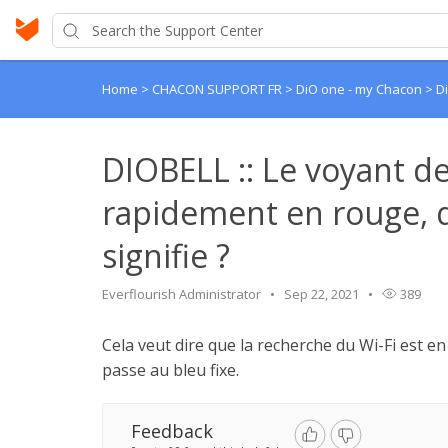
Home
>
CHACON SUPPORT FR
>
DiO one - my Chacon
>
D
DIOBELL :: Le voyant d
rapidement en rouge, q
signifie ?
Everflourish Administrator
Sep 22, 2021
389
Cela veut dire que la recherche du Wi-Fi est en
passe au bleu fixe.
Feedback