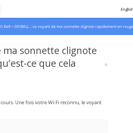
Englis
iO Bell
>
DIOBELL :: Le voyant de ma sonnette clignote rapidement en rouge, 
e ma sonnette clignote
u'est-ce que cela
 cours. Une fois votre Wi-Fi reconnu, le voyant