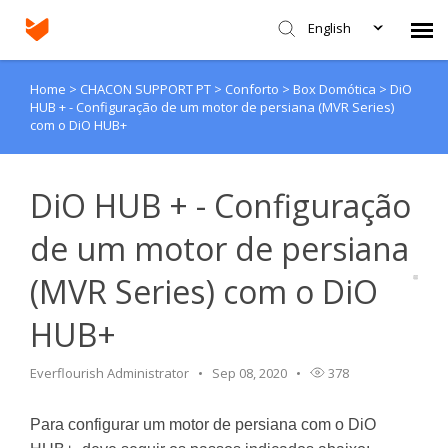
English
Home
>
CHACON SUPPORT PT
>
Conforto
>
Box Domótica
>
DiO
Agent Portal
HUB + - Configuração de um motor de persiana (MVR Series)
com o DiO HUB+
Submit Ticket
DiO HUB + - Configuração
Knowledge Base
de um motor de persiana
Login
(MVR Series) com o DiO
HUB+
Everflourish Administrator
Sep 08, 2020
378
Para configurar um motor de persiana com o DiO