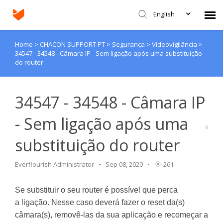
English
Home
>
CHACON SUPPORT PT
>
Segurança
>
Videovigilância
>
Agent Portal
34547 - 34548 - Câmara IP - Sem ligação após uma substituição
do router
Submit Ticket
34547 - 34548 - Câmara IP
Knowledge Base
- Sem ligação após uma
Login
substituição do router
Everflourish Administrator
Sep 08, 2020
261
Se substituir o seu router é possível que perca
a ligação. Nesse caso deverá fazer o reset da(s)
câmara(s), removê-las da sua aplicação e recomeçar a