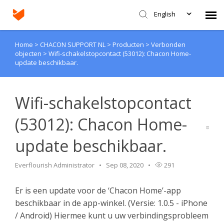
English
Home
>
CHACON SUPPORT NL
>
Producten
>
Verbonden
Agent Portal
objecten
>
Wifi-schakelstopcontact (53012): Chacon Home-
update beschikbaar.
Submit Ticket
Wifi-schakelstopcontact
Knowledge Base
(53012): Chacon Home-
Login
update beschikbaar.
Everflourish Administrator
Sep 08, 2020
291
Er is een update voor de ‘Chacon Home’-app
beschikbaar in de app-winkel. (Versie: 1.0.5 - iPhone
/ Android) Hiermee kunt u uw verbindingsprobleem