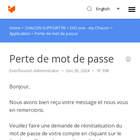
English
Home
>
CHACON SUPPORT FR
>
DiO one - my Chacon
>
Agent Portal
Application
>
Perte de mot de passe
Submit Ticket
Perte de mot de passe
Knowledge Base
Everflourish Administrator
Dec 05, 2024
398
Login
Bonjour,
Nous avons bien reçu votre message et nous vous
en remercions.
Veuillez faire une demande de réinitialisation du
mot de passe de votre compte en cliquant sur le