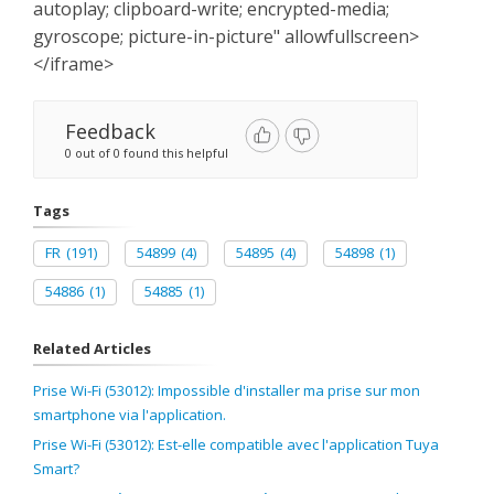
autoplay; clipboard-write; encrypted-media;
gyroscope; picture-in-picture" allowfullscreen>
</iframe>
Feedback
0 out of 0 found this helpful
Tags
FR
(191)
54899
(4)
54895
(4)
54898
(1)
54886
(1)
54885
(1)
Related Articles
Prise Wi-Fi (53012): Impossible d'installer ma prise sur mon
smartphone via l'application.
Prise Wi-Fi (53012): Est-elle compatible avec l'application Tuya
Smart?