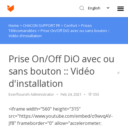
English
Home
>
CHACON SUPPORT FR
>
Confort
>
Prises
Agent Portal
Télécomandées
>
Prise On/Off DiO avec ou sans bouton ::
Vidéo d'installation
Submit Ticket
Prise On/Off DiO avec ou
Knowledge Base
sans bouton :: Vidéo
Login
d'installation
Everflourish Administrator
Feb 24, 2021
555
<iframe width="560" height="315"
src="https://www.youtube.com/embed/o9wvqAV-
Jf8" frameborder="0" allow="accelerometer;