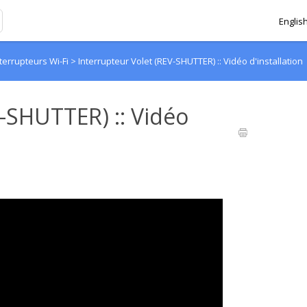
Englis
nterrupteurs Wi-Fi
>
Interrupteur Volet (REV-SHUTTER) :: Vidéo d'installation
V-SHUTTER) :: Vidéo