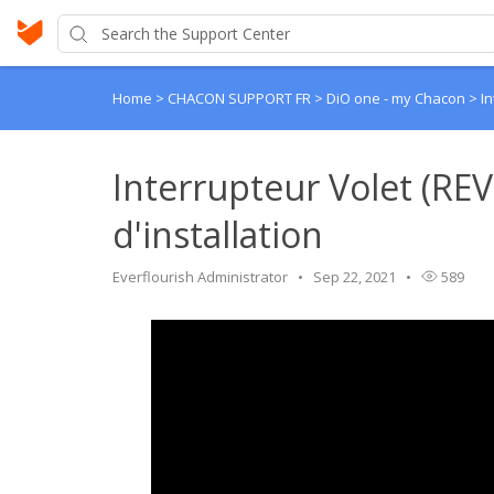
Home
>
CHACON SUPPORT FR
>
DiO one - my Chacon
>
I
Interrupteur Volet (RE
d'installation
Everflourish Administrator
Sep 22, 2021
589