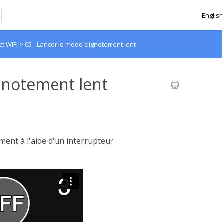
Englis
t WIFI
>
05 - Lancer le mode clignotement lent
ignotement lent
ment à l'aide d'un interrupteur