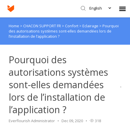
English
Home
>
CHACON SUPPORT FR
>
Confort
>
Eclairage
>
Pourquoi
Agent Portal
des autorisations systèmes sont-elles demandées lors de
l’installation de l’application ?
Submit Ticket
Pourquoi des
Knowledge Base
autorisations systèmes
Login
sont-elles demandées
lors de l’installation de
l’application ?
Everflourish Administrator
Dec 09, 2020
318