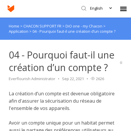
English
Home
>
CHACON SUPPORT FR
>
DiO one - my Chacon
>
Agent Portal
Application
>
04 - Pourquoi faut-il une création d’un compte ?
Submit Ticket
04 - Pourquoi faut-il une
Knowledge Base
création d’un compte ?
Login
Everflourish Administrator
Sep 22, 2021
2626
La création d’un compte est devenue obligatoire
afin d'assurer la sécurisation du réseau de
l'ensemble de vos appareils.
Avoir un compte unique pour un habitat permet
aussi le partage des préférences utilisateurs au