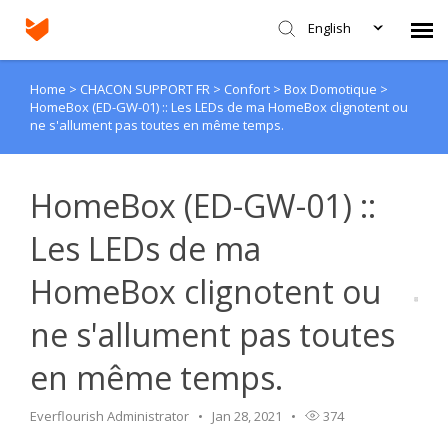
English
Home
>
CHACON SUPPORT FR
>
Confort
>
Box Domotique
>
Agent Portal
HomeBox (ED-GW-01) :: Les LEDs de ma HomeBox clignotent ou
ne s'allument pas toutes en même temps.
Submit Ticket
HomeBox (ED-GW-01) ::
Knowledge Base
Les LEDs de ma
Login
HomeBox clignotent ou
ne s'allument pas toutes
en même temps.
Everflourish Administrator
Jan 28, 2021
374